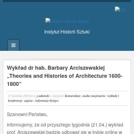
Instytut Historii Sztuki
Wykład dr hab. Barbary Arciszewskiej
„Theories and Histories of Architecture 1600-
1800”
15 kwietnia 2020
przez
j.adamski
w kategorii
Komunikaty
,
studia stacjonarne
,
wykłady i
konferencje
,
zajęcia - informacje bieżące
Szanowni Państwo,
informujemy, że od przyszłego tygodnia (21.04.) wykład
prof. Arciszewskiej będzie odbywał się w trybie online w