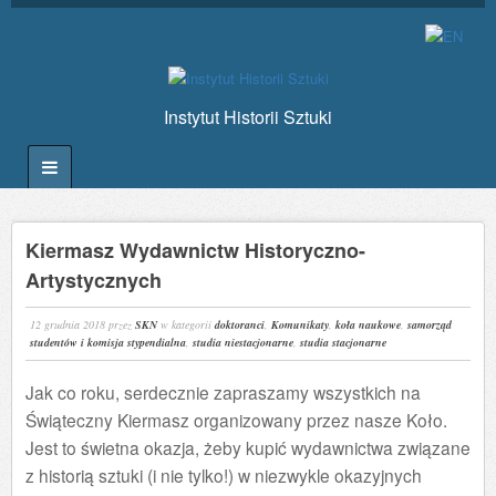
Instytut Historii Sztuki
Kiermasz Wydawnictw Historyczno-
Artystycznych
12 grudnia 2018
przez
SKN
w kategorii
doktoranci
,
Komunikaty
,
koła naukowe
,
samorząd
studentów i komisja stypendialna
,
studia niestacjonarne
,
studia stacjonarne
Jak co roku, serdecznie zapraszamy wszystkich na
Świąteczny Kiermasz organizowany przez nasze Koło.
Jest to świetna okazja, żeby kupić wydawnictwa związane
z historią sztuki (i nie tylko!) w niezwykle okazyjnych